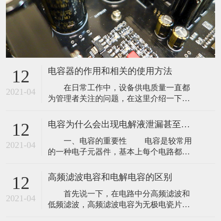
电容器的作用和相关的使用方法
12
在日常工作中，设备供电质量一直都
2021-04
为管理者关注的问题，在这里介绍一下电
容器的作用和相关的使用方法。 1、为
什么要使用电容器？ 电容器主要用于
电容为什么会出现电解液泄漏甚至爆浆呢？
12
补偿工频电力系统的感性无功功率，以提
一、电容的重要性 电容是较常用
高功率因数，改善供电质量，降低线路损
2021-04
的一种电子元器件，基本上每个电路都会
耗。 2、电容器在什么样的电压下运行
用到，用于滤波、延迟、耦合、谐振等电
才算正常？ 电容器允许在不超过1
路，那么电容为什么会出现电解液泄漏甚
高频滤波电容和电解电容的区别
12
至爆浆呢？ 二、电容爆浆原因解析
首先说一下，在电路中分高频滤波和
电容爆浆的原因其实有很多，比如电
2021-04
低频滤波，高频滤波电容为无极电瓷片。
流大于允许的稳波电流、使用电压超出工
高频滤波电路 电路中，一个容量
作电压、逆向电压或频繁充放电等。