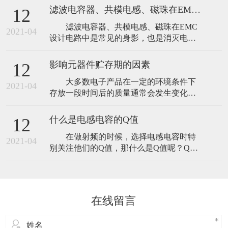
很大的电解电容C1与一个容量很小的电容
1、
滤波电容器、共模电感、磁珠在EMC设计电路的关系
12
C2并联。C1是一个1000μF的大容量滤波电
滤波电容器、共模电感、磁珠在EMC
容，C2是一个只有0.01μF的小电容，为高
2021-04
设计电路中是常见的身影，也是消灭电磁
频滤波电容，用来进行高频成分的滤波，
干扰的三大利器。 对于这三者在电路
这种一大一小的电容相并
中的作用，相信还有很多人还不是很清
影响元器件贮存期的因素
12
楚，文章从设计中详细分析了消灭EMC三
大多数电子产品在一定的环境条件下
大利器的原理。 【滤波电容】 尽
2021-04
存放一段时间后的质量通常会发生变化，
管从滤除高频噪声的角度看，电容的谐振
元器件也不例外。当贮存超过了规定的期
是不希望的，但是电容的谐振并不是总是
限，其质量和可靠性将不能保证，所以必
有害
什么是电感电容的Q值
12
须规定一个贮存期，也可以理解为食品安
在做射频的时候，选择电感电容时特
全的“保质期”。 元器件的贮存期是指
2021-04
别关注他们的Q值，那什么是Q值呢？Q值
从生产完成并检验合格至装机前在一定环
是什么意思，它为什么重要？ 品质因
境条件下存放时间，而元器件的有效贮存
数Q：表征一个储能器件（如电感线圈、电
期是指
容等）、谐振电路所储能量同每周损耗能
量之比的一种质量指标。元件的Q值愈大，
在线留言
用该元件组成的电路或网络的选择性愈
佳。 或Q=无功功率/有功功率