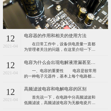
电容器的作用和相关的使用方法
12
在日常工作中，设备供电质量一直都
2021-04
为管理者关注的问题，在这里介绍一下电
容器的作用和相关的使用方法。 1、为
什么要使用电容器？ 电容器主要用于
电容为什么会出现电解液泄漏甚至爆浆呢？
12
补偿工频电力系统的感性无功功率，以提
一、电容的重要性 电容是较常用
高功率因数，改善供电质量，降低线路损
2021-04
的一种电子元器件，基本上每个电路都会
耗。 2、电容器在什么样的电压下运行
用到，用于滤波、延迟、耦合、谐振等电
才算正常？ 电容器允许在不超过1
路，那么电容为什么会出现电解液泄漏甚
高频滤波电容和电解电容的区别
12
至爆浆呢？ 二、电容爆浆原因解析
首先说一下，在电路中分高频滤波和
电容爆浆的原因其实有很多，比如电
2021-04
低频滤波，高频滤波电容为无极电瓷片。
流大于允许的稳波电流、使用电压超出工
高频滤波电路 电路中，一个容量
作电压、逆向电压或频繁充放电等。