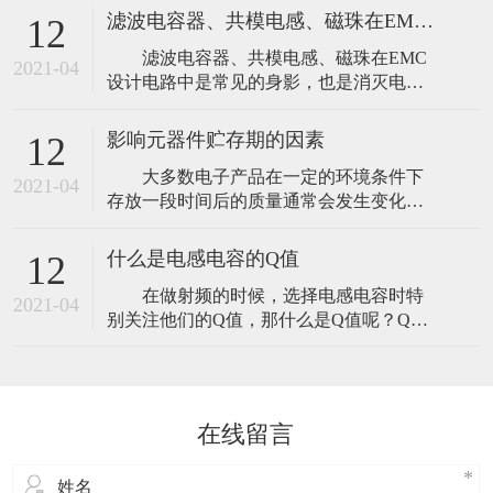
很大的电解电容C1与一个容量很小的电容
1、
滤波电容器、共模电感、磁珠在EMC设计电路的关系
12
C2并联。C1是一个1000μF的大容量滤波电
滤波电容器、共模电感、磁珠在EMC
容，C2是一个只有0.01μF的小电容，为高
2021-04
设计电路中是常见的身影，也是消灭电磁
频滤波电容，用来进行高频成分的滤波，
干扰的三大利器。 对于这三者在电路
这种一大一小的电容相并
中的作用，相信还有很多人还不是很清
影响元器件贮存期的因素
12
楚，文章从设计中详细分析了消灭EMC三
大多数电子产品在一定的环境条件下
大利器的原理。 【滤波电容】 尽
2021-04
存放一段时间后的质量通常会发生变化，
管从滤除高频噪声的角度看，电容的谐振
元器件也不例外。当贮存超过了规定的期
是不希望的，但是电容的谐振并不是总是
限，其质量和可靠性将不能保证，所以必
有害
什么是电感电容的Q值
12
须规定一个贮存期，也可以理解为食品安
在做射频的时候，选择电感电容时特
全的“保质期”。 元器件的贮存期是指
2021-04
别关注他们的Q值，那什么是Q值呢？Q值
从生产完成并检验合格至装机前在一定环
是什么意思，它为什么重要？ 品质因
境条件下存放时间，而元器件的有效贮存
数Q：表征一个储能器件（如电感线圈、电
期是指
容等）、谐振电路所储能量同每周损耗能
量之比的一种质量指标。元件的Q值愈大，
在线留言
用该元件组成的电路或网络的选择性愈
佳。 或Q=无功功率/有功功率