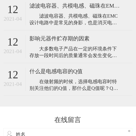
很大的电解电容C1与一个容量很小的电容
1、
滤波电容器、共模电感、磁珠在EMC设计电路的关系
12
C2并联。C1是一个1000μF的大容量滤波电
滤波电容器、共模电感、磁珠在EMC
容，C2是一个只有0.01μF的小电容，为高
2021-04
设计电路中是常见的身影，也是消灭电磁
频滤波电容，用来进行高频成分的滤波，
干扰的三大利器。 对于这三者在电路
这种一大一小的电容相并
中的作用，相信还有很多人还不是很清
影响元器件贮存期的因素
12
楚，文章从设计中详细分析了消灭EMC三
大多数电子产品在一定的环境条件下
大利器的原理。 【滤波电容】 尽
2021-04
存放一段时间后的质量通常会发生变化，
管从滤除高频噪声的角度看，电容的谐振
元器件也不例外。当贮存超过了规定的期
是不希望的，但是电容的谐振并不是总是
限，其质量和可靠性将不能保证，所以必
有害
什么是电感电容的Q值
12
须规定一个贮存期，也可以理解为食品安
在做射频的时候，选择电感电容时特
全的“保质期”。 元器件的贮存期是指
2021-04
别关注他们的Q值，那什么是Q值呢？Q值
从生产完成并检验合格至装机前在一定环
是什么意思，它为什么重要？ 品质因
境条件下存放时间，而元器件的有效贮存
数Q：表征一个储能器件（如电感线圈、电
期是指
容等）、谐振电路所储能量同每周损耗能
量之比的一种质量指标。元件的Q值愈大，
在线留言
用该元件组成的电路或网络的选择性愈
佳。 或Q=无功功率/有功功率