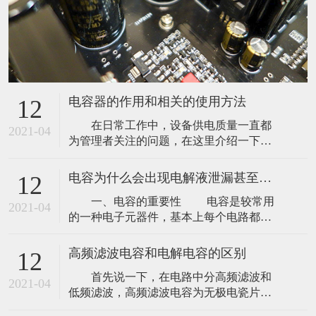
电容器的作用和相关的使用方法
12
在日常工作中，设备供电质量一直都
2021-04
为管理者关注的问题，在这里介绍一下电
容器的作用和相关的使用方法。 1、为
什么要使用电容器？ 电容器主要用于
电容为什么会出现电解液泄漏甚至爆浆呢？
12
补偿工频电力系统的感性无功功率，以提
一、电容的重要性 电容是较常用
高功率因数，改善供电质量，降低线路损
2021-04
的一种电子元器件，基本上每个电路都会
耗。 2、电容器在什么样的电压下运行
用到，用于滤波、延迟、耦合、谐振等电
才算正常？ 电容器允许在不超过1
路，那么电容为什么会出现电解液泄漏甚
高频滤波电容和电解电容的区别
12
至爆浆呢？ 二、电容爆浆原因解析
首先说一下，在电路中分高频滤波和
电容爆浆的原因其实有很多，比如电
2021-04
低频滤波，高频滤波电容为无极电瓷片。
流大于允许的稳波电流、使用电压超出工
高频滤波电路 电路中，一个容量
作电压、逆向电压或频繁充放电等。